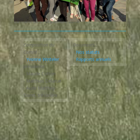
La manif du 21 septembre 2014
Composition du
Documents :
Comité :
-
Nos statuts
-
Yvonne Winteler
,
-
Rapports annuels
présidente
- Maude Cotton
- Matthias Delarue
- Aude Matthey-
Doret, trésorière