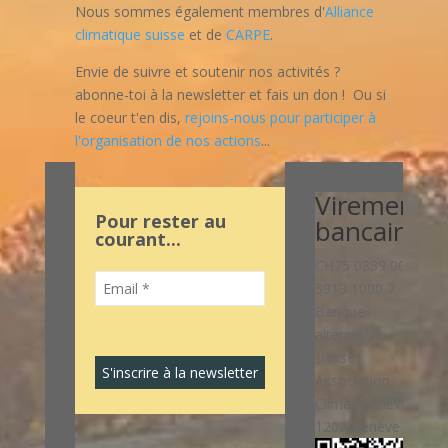
Nous sommes également membres d'
Alliance
climatique suisse
et de
CARPE
.
Envie de suivre et soutenir nos activités ?
abonne-toi à la newsletter et fais un don ! Ou si
le coeur t'en dis,
rejoins-nous pour participer à
l'organisation de nos actions
...
Virement
Pour rester au
bancaire:
courant...
CH75 0839 0033
5913 1000 7
Banque
alternative
suisse
Association
Climat Genève,
1202 Genève